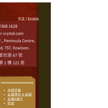
中文
|
English
=================
木牌證書
金屬獎杯 & 銀碟
金屬&膠片
燈座