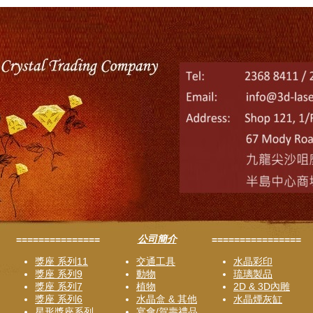
公司簡介
===============
================
獎座 系列11
交通工具
水晶彩印
獎座 系列9
動物
琉璃製品
獎座 系列7
植物
2D & 3D內雕
獎座 系列6
水晶盒 & 其他
水晶煙灰缸
星形獎座系列
宴會/賀壽禮品