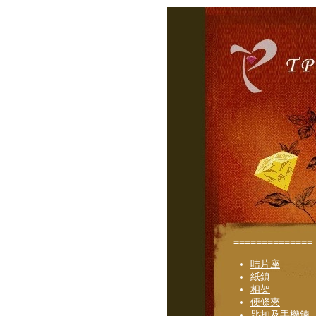
==============
咭片座
紙鎮
相架
便條夾
匙扣及手機鍊