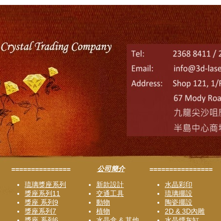
公司簡介
===============
================
琉璃獎座系列
新款設計
水晶彩印
獎座系列11
交通工具
琉璃擺設
獎座 系列9
動物
陶瓷擺設
獎座系列7
植物
2D & 3D內雕
獎座 系列6
水晶盒 & 其他
水晶煙灰缸