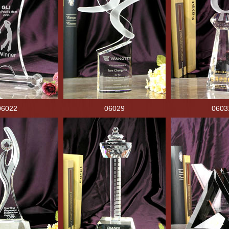
06022
06029
0603