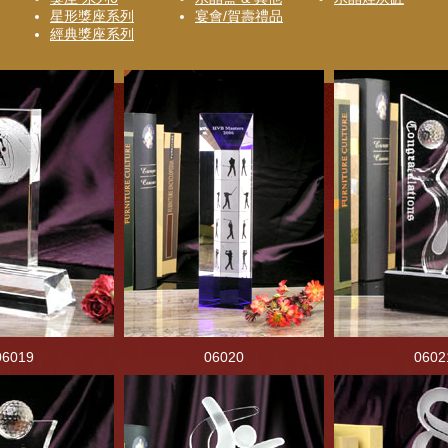
星形獎座系列
宴會/賀壽禮品
經典獎座系列
06019
06020
0602