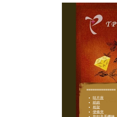
==============
咭片座
紙鎮
相架
便條夾
匙扣及手機鍊