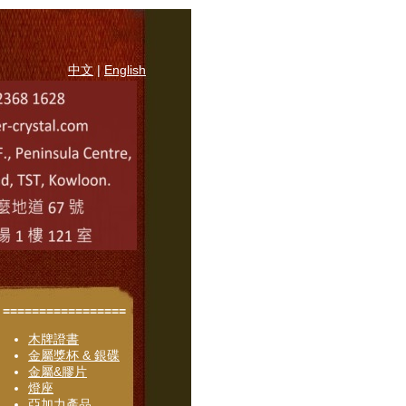
中文
|
English
=================
木牌證書
金屬獎杯 & 銀碟
金屬&膠片
燈座
亞加力產品