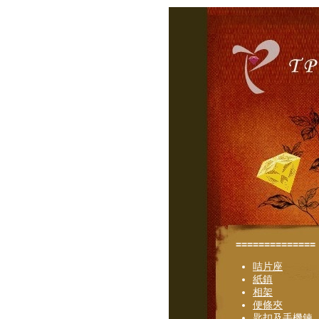
==============
咭片座
紙鎮
相架
便條夾
匙扣及手機鍊