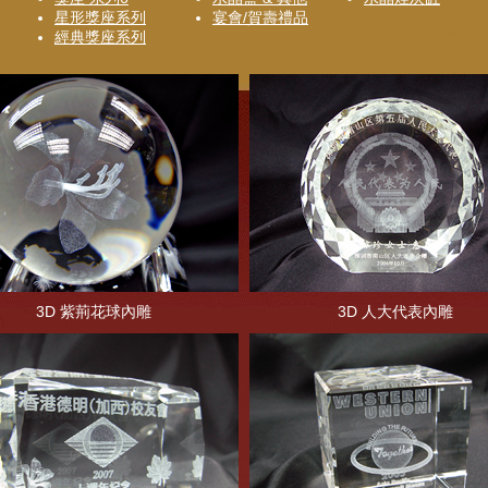
星形獎座系列
宴會/賀壽禮品
經典獎座系列
3D 紫荊花球內雕
3D 人大代表內雕