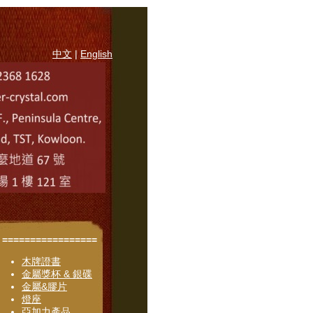
中文
|
English
=================
木牌證書
金屬獎杯 & 銀碟
金屬&膠片
燈座
亞加力產品