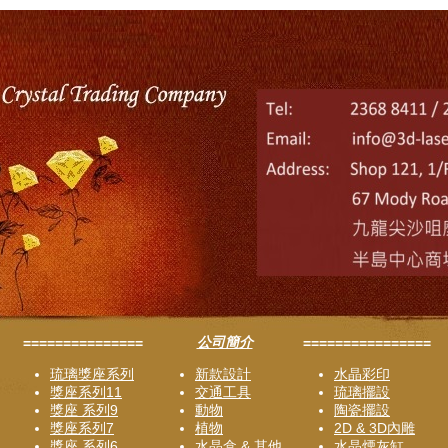
公司簡介
===============
================
琉璃獎座系列
新款設計
水晶彩印
獎座系列11
交通工具
琉璃擺設
獎座 系列9
動物
陶瓷擺設
獎座系列7
植物
2D & 3D內雕
獎座 系列6
水晶盒 & 其他
水晶煙灰缸